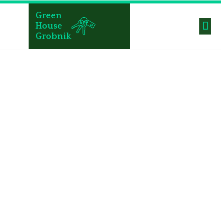
Green
House
Grobnik