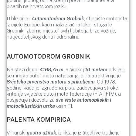
godine, jednog od najstarijih pravnih dokumenata
pisanih na hrvatskom jeziku.
U blizini je i
Automotodrom Grobnik
, stjecište motorista
iz cijele Europe, kao i mala zračna luka – stoga je
Grobnik “zborno mjesto” svih ljubitelja brze vožnje,
natjecateljskog duha i adrenalina.
AUTOMOTODROM GROBNIK
Na stazi dugoj
4168,75 m
, a širokoj
10 metara
odvijaju
se mnoga auto i moto natjecanja, a najatraktivnije je
Svjetsko prvenstvo motora s prikolicom
. Od 1978.
godine, kada je izgrađena, pista zadovoljava stroke
kriterije svjetske auto i moto federacije (FIA i FIM), a
posjeduje i dozvolu za
sve vrste automobilskih i
motociklističkih utrka
osim F1.
PALENTA KOMPIRICA
Vrhunski
gastro užitak
, iznikla je iz štedljive tradicije