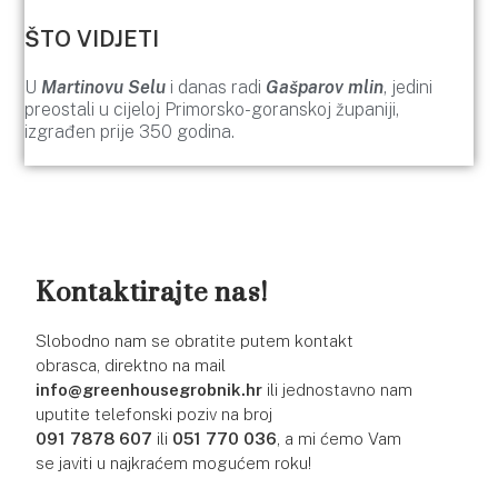
ŠTO VIDJETI
U
Martinovu Selu
i danas radi
Gašparov mlin
, jedini
preostali u cijeloj Primorsko-goranskoj županiji,
izgrađen prije 350 godina.
Kontaktirajte nas!
Slobodno nam se obratite putem kontakt
obrasca, direktno na mail
info@greenhousegrobnik.hr
ili jednostavno nam
uputite telefonski poziv na broj
091 7878 607
ili
051 770 036
, a mi ćemo Vam
se javiti u najkraćem mogućem roku!