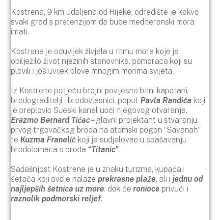
Kostrena, 9 km udaljena od Rijeke, odredište je kakvo
svaki grad s pretenzijom da bude mediteranski mora
imati.
Kostrena je oduvijek živjela u ritmu mora koje je
obilježilo život njezinih stanovnika, pomoraca koji su
plovili i još uvijek plove mnogim morima svijeta.
Iz Kostrene potječu brojni povijesno bitni kapetani,
brodograditelji i brodovlasnici, poput
Pavla Randića
koji
je preplovio Sueski kanal uoči njegovog otvaranja,
Erazmo Bernard Tićac
– glavni projektant u stvaranju
prvog trgovačkog broda na atomski pogon “Savanah”
te
Kuzma Franelić
koji je sudjelovao u spašavanju
brodolomaca s broda
“Titanic”
.
Sadašnjost Kostrene je u znaku turizma, kupača i
šetača koji ovdje nalaze
prekrasne plaže
, ali i
jednu od
najljepših šetnica uz more
, dok će
ronioce
privući i
raznolik podmorski reljef
.