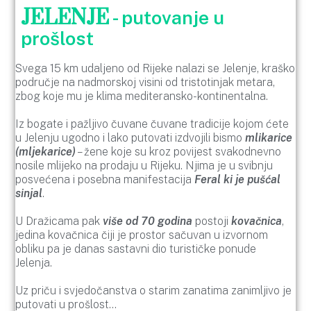
JELENJE
- putovanje u
prošlost
Svega 15 km udaljeno od Rijeke nalazi se Jelenje, kraško
područje na nadmorskoj visini od tristotinjak metara,
zbog koje mu je klima mediteransko-kontinentalna.
Iz bogate i pažljivo čuvane čuvane tradicije kojom ćete
u Jelenju ugodno i lako putovati izdvojili bismo
mlikarice
(mljekarice)
– žene koje su kroz povijest svakodnevno
nosile mlijeko na prodaju u Rijeku. Njima je u svibnju
posvećena i posebna manifestacija
Feral ki je pušćal
sinjal
.
U Dražicama pak
više od 70 godina
postoji
kovačnica
,
jedina kovačnica čiji je prostor sačuvan u izvornom
obliku pa je danas sastavni dio turističke ponude
Jelenja.
Uz priču i svjedočanstva o starim zanatima zanimljivo je
putovati u prošlost…