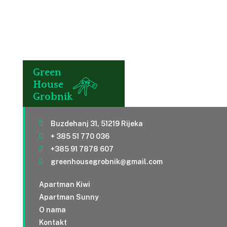
Green
House
Grobnik
Buzdehanj 31, 51219 Rijeka
+ 385 51 770 036
+385 91 7878 607
greenhousegrobnik@gmail.com
Apartman Kiwi
Apartman Sunny
O nama
Kontakt