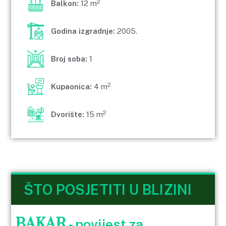
2
Balkon:
12 m
Godina izgradnje:
2005.
Broj soba:
1
2
Kupaonica:
4 m
2
Dvorište:
15 m
ŠTO POSJETITI U BLIZINI
BAKAR
- povijest za