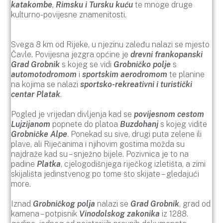
katakombe
,
Rimsku i Tursku kuću
te mnoge druge
kulturno-povijesne znamenitosti.
Svega 8 km od Rijeke, u njezinu zaleđu nalazi se mjesto
Čavle. Povijesna jezgra općine je
drevni frankopanski
Grad Grobnik
s kojeg se vidi
Grobničko polje
s
automotodromom
i
sportskim aerodromom
te planine
na kojima se nalazi
sportsko-rekreativni i turistički
centar Platak
.
Pogled je vrijedan divljenja kad se
povijesnom cestom
Lujzijanom
popnete do platoa
Buzdohan
j
s kojeg vidite
Grobničke Alpe
. Ponekad su sive, drugi puta zelene ili
plave, ali Riječanima i njihovim gostima možda su
najdraže kad su – snježno bijele. Pozivnica je to na
padine
Platka
, cjelogodišnjega riječkog izletišta, a zimi
skijališta jedinstvenog po tome što skijate – gledajući
more.
Iznad
Grobničkog polja
nalazi se
Grad Grobnik
, grad od
kamena – potpisnik
Vinodolskog zakonika
iz 1288.