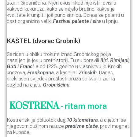
starih Grobničana. Njen okus nikad nije isti i ovisi o
kakvoći kukuruza, kako se mljelo brašno, kakve je
kvalitete krumpit i još puno sitnica. Danas se palenti u
čast organizira veliki
Festival palente i sira
u lipnju.
KAŠTEL (dvorac Grobnik)
Sazidan u obliku trokuta iznad Grobničkog polja
naseljen je još u prethistoriji. Tu su boravili
Iliri, Rimljani,
Goti i Franci
, a od 1225. godine u vlasništvu je Krčkih
knezova,
Frankopana
, a kasnije i
Zrinskih
. Danas,
prekrasan svjedok prošlosti pruža sa svojih zidina
pogled na cijelu
Grobnišćinu
.
KOSTRENA
- ritam mora
Kostrenski je poluotok dug
10 kilometara
, a cijelom se
njegovom dužinom nalaze
predivne plaže
, pravi magnet
za kupače.